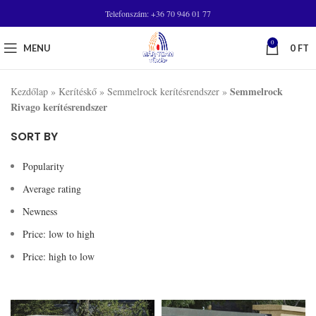
Telefonszám: +36 70 946 01 77
0
MENU
0
FT
Semmelrock
Kezdőlap
»
Kerítéskő
»
Semmelrock kerítésrendszer
»
Rivago kerítésrendszer
SORT BY
Popularity
Average rating
Newness
Price: low to high
Price: high to low