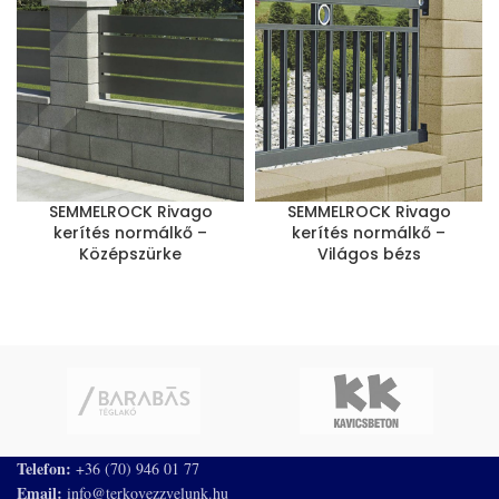
SEMMELROCK Rivago
SEMMELROCK Rivago
kerítés normálkő –
kerítés normálkő –
Középszürke
Világos bézs
Telefon:
+36 (70) 946 01 77
Email:
info@terkovezzvelunk.hu