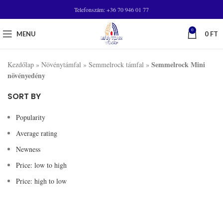
Telefonszám: +36 70 946 01 77
0
MENU
0
FT
Semmelrock Mini
Kezdőlap
»
Növénytámfal
»
Semmelrock támfal
»
növényedény
SORT BY
Popularity
Average rating
Newness
Price: low to high
Price: high to low