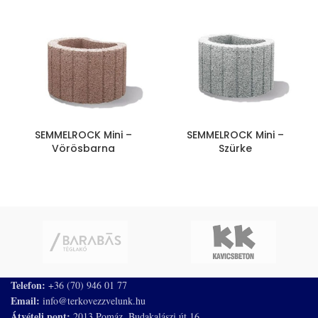
SEMMELROCK Mini –
SEMMELROCK Mini –
Vörösbarna
Szürke
Telefon:
+36 (70) 946 01 77
Email:
info@terkovezzvelunk.hu
Átvételi pont:
2013 Pomáz, Budakalászi út 16.