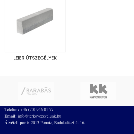
LEIER ÚTSZEGÉLYEK
Telefon:
+36 (70) 946 01 77
Email:
info@terkovezzvelunk.hu
Átvételi pont:
2013 Pomáz, Budakalászi út 16.