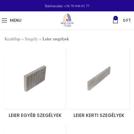
Telefonszám: +36 70 946 01 77
0
MENU
0
FT
Leier szegélyek
Kezdőlap
»
Szegély
»
LEIER EGYÉB SZEGÉLYEK
LEIER KERTI SZEGÉLYEK