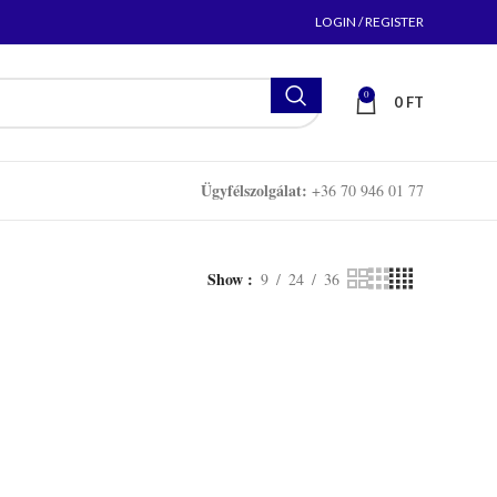
LOGIN / REGISTER
0
0
FT
Ügyfélszolgálat:
+36 70 946 01 77
Show
9
24
36