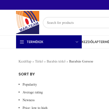
TERMÉKEK
KEZDŐLAP
TERM
Barabás Gerecse
Kezdőlap
»
Térkő
»
Barabás térkő
»
SORT BY
Popularity
Average rating
Newness
Price: low to high