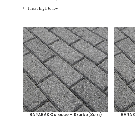
Price: high to low
BARABÁS Gerecse – Szürke(8cm)
BARAB