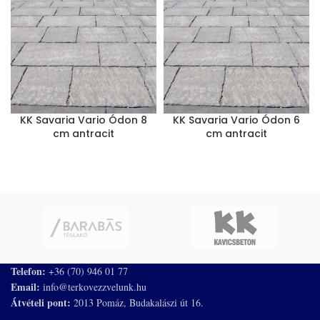
KK Savaria Vario Ódon 8
KK Savaria Vario Ódon 6
cm antracit
cm antracit
Telefon:
+36 (70) 946 01 77
Email:
info@terkovezzvelunk.hu
Átvételi pont:
2013 Pomáz, Budakalászi út 16.