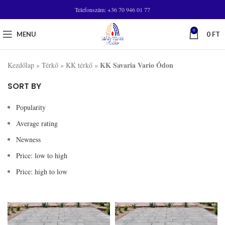
Telefonszám: +36 70 946 01 77
0
MENU
0
FT
KK Savaria Vario Ódon
Kezdőlap
»
Térkő
»
KK térkő
»
SORT BY
Popularity
Average rating
Newness
Price: low to high
Price: high to low