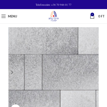
Telefonszám: +36 70 946 01 77
0
MENU
0
FT