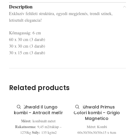
Description
Exkluzív felületi struktúra, egyedi megjelenés, trendi színek,
letisztult elegancia!
Kőmagasság: 6 cm
60 x 30 cm (3 darab)
30 x 30 cm (3 darab)
30 x 15 cm (3 darab)
Related products
Frühwald Il Lungo
Frühwald Primus
kombi – Antracit melír
Colori kombi – Grigio
Magnetico
Méret:
kombinált méret
Rakatnorma:
9,45 m2/raklap –
Méret: Kombi
1270kg
Súly:
135 kg/m2
60x30/30x30/30x15 x 6cm