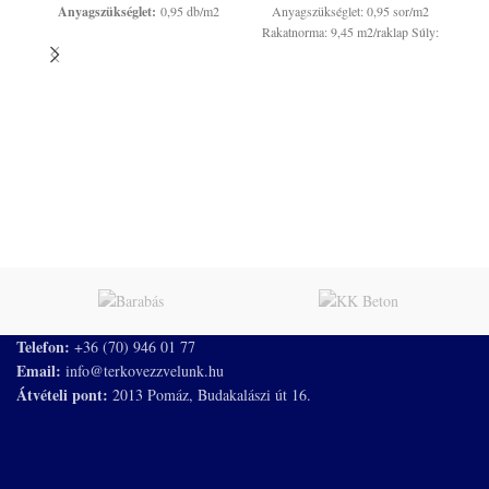
Anyagszükséglet:
0,95 db/m2
Anyagszükséglet: 0,95 sor/m2
Rakatnorma: 9,45 m2/raklap Súly:
1270 kg/raklap
Ra
Telefon:
+36 (70) 946 01 77
Email:
info@terkovezzvelunk.hu
Átvételi pont:
2013 Pomáz, Budakalászi út 16.