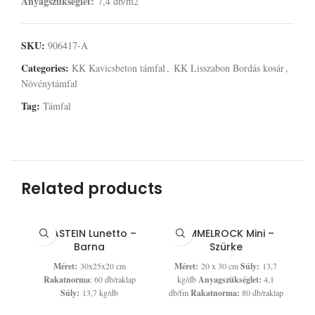
Anyagszükséglet:
7,4 db/m2
SKU:
906417-A
Categories:
KK Kavicsbeton támfal
,
KK Lisszabon Bordás kosár
,
Növénytámfal
Tag:
Támfal
Related products
VIASTEIN Lunetto –
SEMMELROCK Mini –
Barna
Szürke
Méret:
30x25x20 cm
Méret:
20 x 30 cm
Súly:
13,7
Rakatnorma
: 60 db/raklap
kg/db
Anyagszükséglet:
4,1
Súly:
13,7 kg/db
db/fm
Rakatnorma:
80 db/raklap