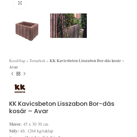
Click to enlarge
KK Kavicsbeton Lisszabon Bor-dás kosár –
Kezdőlap
»
Termékek
»
Avar
KK Kavicsbeton Lisszabon Bor-dás
kosár – Avar
Méret:
45 x 30 30 cm
Súly:
kb. 1264 kg/raklap