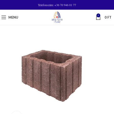
Telefonszám: +36 70 946 01 77
0
MENU
0
FT