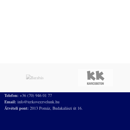
L
A
Telefon:
+36 (70) 946 01 77
Email:
info@terkovezzvelunk.hu
Átvételi pont:
2013 Pomáz, Budakalászi út 16.