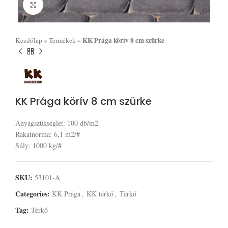
Click to enlarge
KK Prága körív 8 cm szürke
Kezdőlap
»
Termékek
»
KK Prága körív 8 cm szürke
Anyagszükséglet: 100 db/m2
Rakatnorma: 6,1 m2/#
Súly: 1000 kg/#
SKU:
53101-A
Categories:
KK Prága
,
KK térkő
,
Térkő
Tag:
Térkő