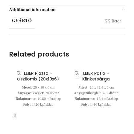
Additional information
GYÁRTÓ
KK Beton
Related products
LEIER Piazza –
LEIER Patio –
Őszilomb (20x10x6)
Klinkersárga
Méret:
20 x 10 x 6 cm
Méret:
25 x 12,4 x 5 cm
Anyagszükséglet:
50 db/m2
Anyagszükséglet:
32,2 db/m2
Rakatnorma:
10,80 m2/raklap
Rakatnorma:
12,4 m2/raklap
Súly:
1420 kg/raklap
Súly:
1410 kg/raklap