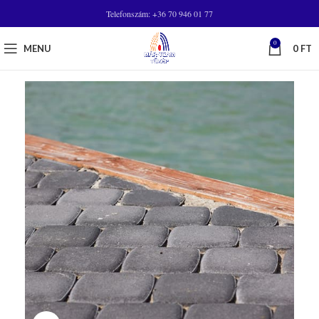
Telefonszám: +36 70 946 01 77
0
MENU
0
FT