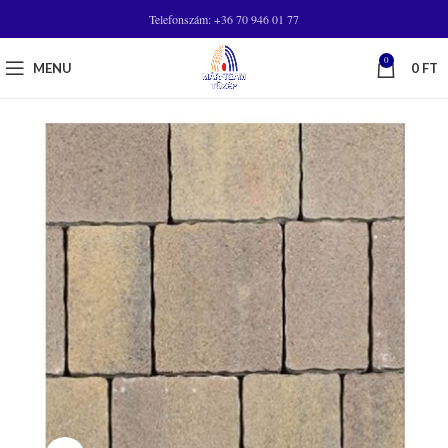
Telefonszám: +36 70 946 01 77
0
MENU
0
FT