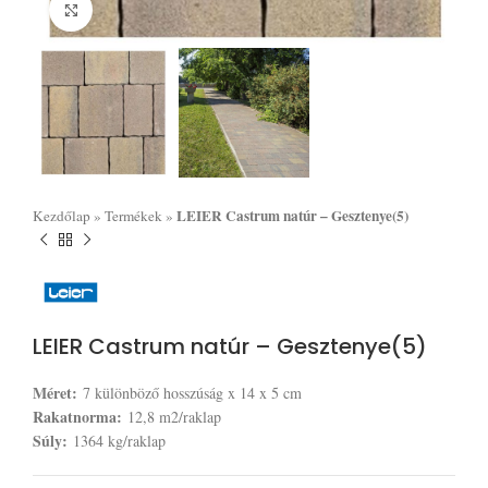
Click to enlarge
LEIER Castrum natúr – Gesztenye(5)
Kezdőlap
»
Termékek
»
LEIER Castrum natúr – Gesztenye(5)
Méret:
7 különböző hosszúság x 14 x 5 cm
Rakatnorma:
12,8 m2/raklap
Súly:
1364 kg/raklap