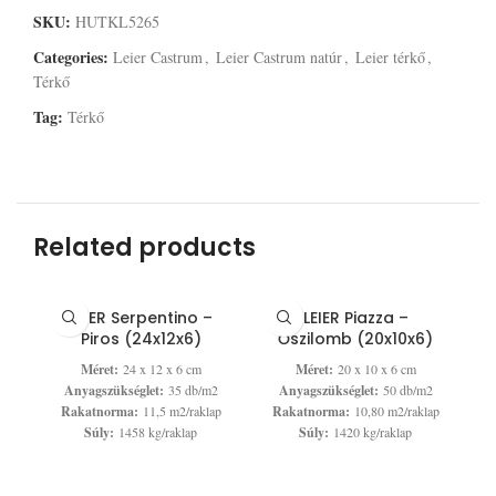
SKU:
HUTKL5265
Categories:
Leier Castrum
,
Leier Castrum natúr
,
Leier térkő
,
Térkő
Tag:
Térkő
Related products
LEIER Serpentino –
LEIER Piazza –
Piros (24x12x6)
Őszilomb (20x10x6)
Méret:
24 x 12 x 6 cm
Méret:
20 x 10 x 6 cm
Anyagszükséglet:
35 db/m2
Anyagszükséglet:
50 db/m2
Rakatnorma:
11,5 m2/raklap
Rakatnorma:
10,80 m2/raklap
Súly:
1458 kg/raklap
Súly:
1420 kg/raklap