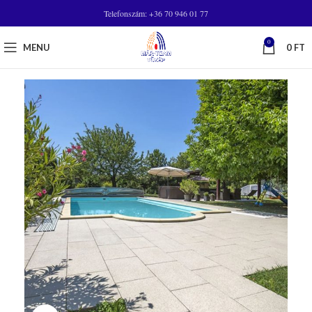
Telefonszám: +36 70 946 01 77
0
MENU
0
FT