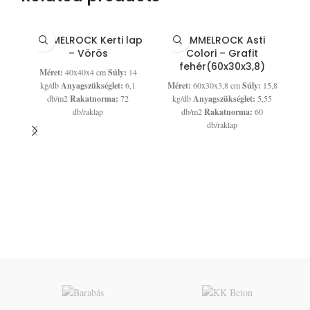
SEMMELROCK Kerti lap
SEMMELROCK Asti
– Vörös
Colori – Grafit
fehér(60x30x3,8)
Méret:
40x40x4 cm
Súly:
14
kg/db
Anyagszükséglet:
6,1
Méret:
60x30x3,8 cm
Súly:
15,8
db/m2
Rakatnorma:
72
kg/db
Anyagszükséglet:
5,55
db/raklap
db/m2
Rakatnorma:
60
db/raklap
S
M