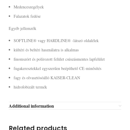
Medenceszegélyek
Falazatok fedése
Egyéb jellemzők
SOFTLINE® vagy HARDLINE® -látszó oldalélek
kültéri és beltéri használatra is alkalmas
finomszórt és polírozott felület csúszásmentes lapfelület
fugakeresztekkel egyszerűen beépíthető CE-minősítés
fagy és olvasztósóálló KAISER-CLEAN
hidrofobizált termék
Additional information
Related products