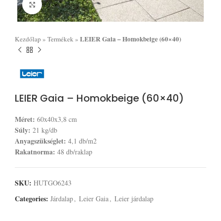
Click to enlarge
LEIER Gaia – Homokbeige (60×40)
Kezdőlap
»
Termékek
»
LEIER Gaia – Homokbeige (60×40)
Méret:
60x40x3,8 cm
Súly:
21 kg/db
Anyagszükséglet:
4,1 db/m2
Rakatnorma:
48 db/raklap
SKU:
HUTGO6243
Categories:
Járdalap
,
Leier Gaia
,
Leier járdalap