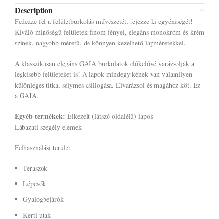
Description
Fedezze fel a felületburkolás művészetét, fejezze ki egyéniségét!
Kiváló minőségű felületek finom fényei, elegáns monokróm és krém
színek, nagyobb méretű, de könnyen kezelhető lapméretekkel.
A klasszikusan elegáns GAIA burkolatok előkelővé varázsolják a
legkisebb felületeket is! A lapok mindegyikének van valamilyen
különleges titka, selymes csillogása. Elvarázsol és magához köt. Ez
a GAIA.
Egyéb termékek:
Élkezelt (látszó oldalélű) lapok
Lábazati szegély elemek
Felhasználási terület
Teraszok
Lépcsők
Gyalogbejárók
Kerti utak