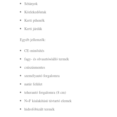
Sétányok
Közlekedőutak
Kerti pihenők
Kerti járdák
Egyéb jellemzők:
CE-minősítés
fagy- és olvasztósóálló termék
csúszásmentes
személyautó forgalomra
natúr felület
teherautó forgalomra (8 cm)
N+F kialakítású távtartó elemek
hidrofóbizált termék