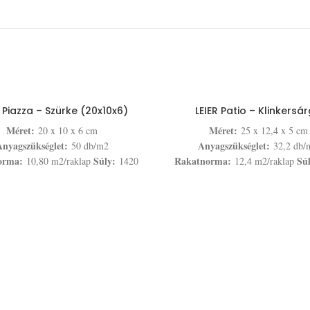
R Piazza – Szürke (20x10x6)
LEIER Patio – Klinkersá
Méret:
Méret:
20 x 10 x 6 cm
25 x 12,4 x 5 cm
nyagszükséglet:
Anyagszükséglet:
50 db/m2
32,2 db/
orma:
Súly:
Rakatnorma:
Sú
10,80 m2/raklap
1420
12,4 m2/raklap
kg/raklap
kg/raklap