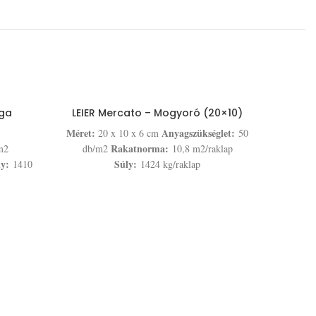
rga
LEIER Mercato – Mogyoró (20×10)
Méret:
Anyagszükséglet:
20 x 10 x 6 cm
50
Rakatnorma:
m2
db/m2
10,8 m2/raklap
ly:
Súly:
1410
1424 kg/raklap
LE