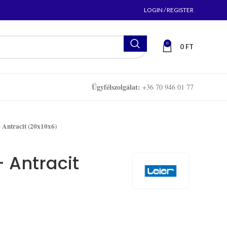
LOGIN / REGISTER
0
0
FT
Ügyfélszolgálat:
+36 70 946 01 77
 Antracit (20x10x6)
– Antracit