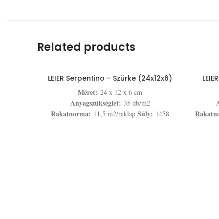
Related products
LEIER Serpentino – Szürke (24x12x6)
LEIE
Méret:
24 x 12 x 6 cm
Anyagszükséglet:
A
35 db/m2
Rakatnorma:
Súly:
Rakatn
11,5 m2/raklap
1458
kg/raklap