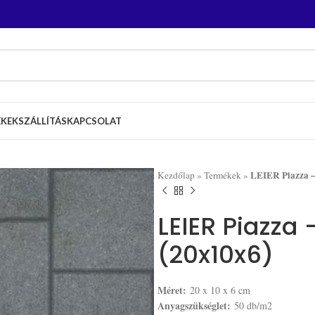
ÉKEK
SZÁLLÍTÁS
KAPCSOLAT
LEIER Piazza –
Kezdőlap
»
Termékek
»
LEIER Piazza 
(20x10x6)
Méret:
20 x 10 x 6 cm
Anyagszükséglet:
50 db/m2