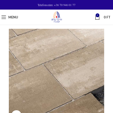
Telefonszám: +36 70 946 01 77
0
MENU
0
FT