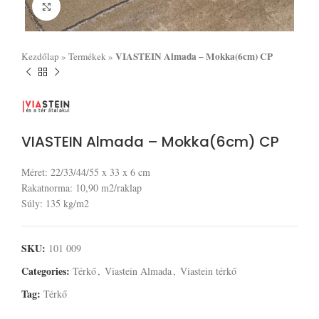
Click to enlarge
VIASTEIN Almada – Mokka(6cm) CP
Kezdőlap
»
Termékek
»
VIASTEIN Almada – Mokka(6cm) CP
Méret: 22/33/44/55 x 33 x 6 cm
Rakatnorma: 10,90 m2/raklap
Súly: 135 kg/m2
SKU:
101 009
Categories:
Térkő
,
Viastein Almada
,
Viastein térkő
Tag:
Térkő