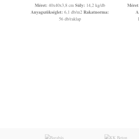
Méret:
Súly:
Méret
40x40x3,8 cm
14,2 kg/db
Anyagszükséglet:
Rakatnorma:
A
6,1 db/m2
56 db/raklap