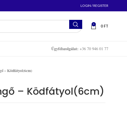
LOGIN / REGISTER
0
0
FT
Ügyfélszolgálat:
+36 70 946 01 77
 – Ködfátyol(6cm)
gő – Ködfátyol(6cm)