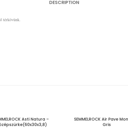
DESCRIPTION
gő térkövünk.
MMELROCK Asti Natura –
SEMMELROCK Air Pave Mon
özépszürke(60x30x3,8)
Gris