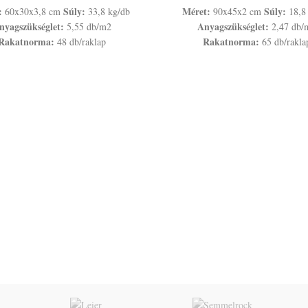
:
Súly:
Méret:
Súly:
60x30x3,8 cm
33,8 kg/db
90x45x2 cm
18,8
nyagszükséglet:
Anyagszükséglet:
5,55 db/m2
2,47 db/
Rakatnorma:
Rakatnorma:
48 db/raklap
65 db/rakla