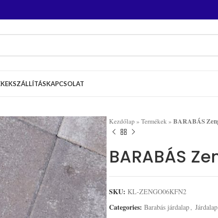
ÉKEK
SZÁLLÍTÁS
KAPCSOLAT
BARABÁS Zengő
Kezdőlap
»
Termékek
»
BARABÁS Zen
SKU:
KL-ZENGO06KFN2
Categories:
Barabás járdalap
,
Járdalap