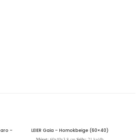
aro –
LEIER Gaia – Homokbeige (60×40)
Méret:
Súly:
60x40x3,8 cm
21 kg/db