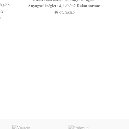
 kg/db
Anyagszükséglet:
Rakatnorma:
4,1 db/m2
m2
48 db/raklap
p
LEIE
Méret
Anyagszü