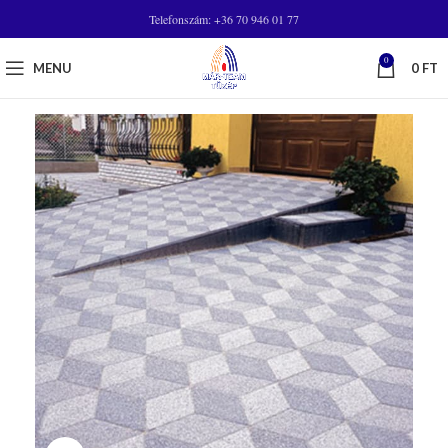
Telefonszám: +36 70 946 01 77
0
MENU
0
FT