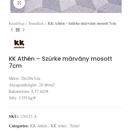
Click to enlarge
KK Athén – Szürke márvány mosott 7cm
Kezdőlap
»
Termékek
»
KK Athén – Szürke márvány mosott
7cm
Méret: 20x20x7cm
Anyagszükséglet: 28 db/m2
Rakatnorma: 8,57 m2/#
Súly: 1329 kg/#
SKU:
120121-A
Categories:
KK Athén
,
KK térkő
,
Térkő