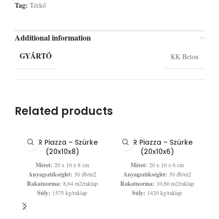
Tag:
Térkő
Additional information
GYÁRTÓ
KK Beton
Related products
LEIER Piazza – Szürke
LEIER Piazza – Szürke
(20x10x8)
(20x10x6)
Méret:
20 x 10 x 8 cm
Méret:
20 x 10 x 6 cm
Anyagszükséglet:
50 db/m2
Anyagszükséglet:
50 db/m2
Rakatnorma:
8,64 m2/raklap
Rakatnorma:
10,80 m2/raklap
Súly:
1575 kg/raklap
Súly:
1420 kg/raklap