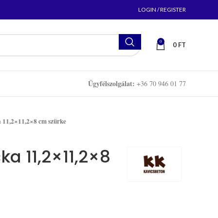
LOGIN / REGISTER
0
0
FT
Ügyfélszolgálat:
+36 70 946 01 77
 11,2×11,2×8 cm szürke
ka 11,2×11,2×8