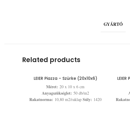
GYÁRTÓ
Related products
LEIER Piazza – Szürke (20x10x6)
LEIER 
Méret:
20 x 10 x 6 cm
Anyagszükséglet:
A
50 db/m2
Rakatnorma:
Súly:
Rakatn
10,80 m2/raklap
1420
kg/raklap