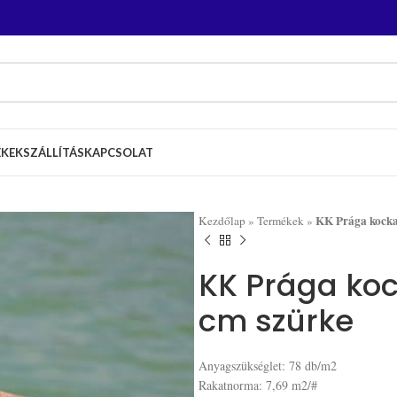
ÉKEK
SZÁLLÍTÁS
KAPCSOLAT
KK Prága kocka
Kezdőlap
»
Termékek
»
KK Prága koc
cm szürke
Anyagszükséglet: 78 db/m2
Rakatnorma: 7,69 m2/#