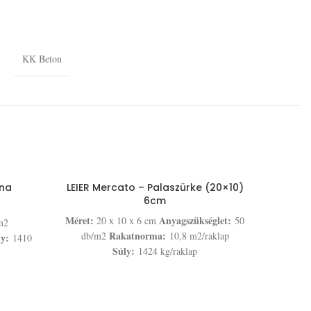
KK Beton
rna
LEIER Mercato – Palaszürke (20×10)
6cm
Méret:
Anyagszükséglet:
20 x 10 x 6 cm
50
m2
Rakatnorma:
db/m2
10,8 m2/raklap
ly:
1410
Súly:
1424 kg/raklap