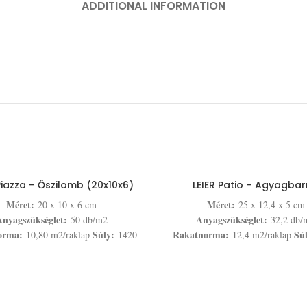
ADDITIONAL INFORMATION
Piazza – Őszilomb (20x10x6)
LEIER Patio – Agyagba
Méret:
Méret:
20 x 10 x 6 cm
25 x 12,4 x 5 cm
nyagszükséglet:
Anyagszükséglet:
50 db/m2
32,2 db/
orma:
Súly:
Rakatnorma:
Sú
10,80 m2/raklap
1420
12,4 m2/raklap
kg/raklap
kg/raklap