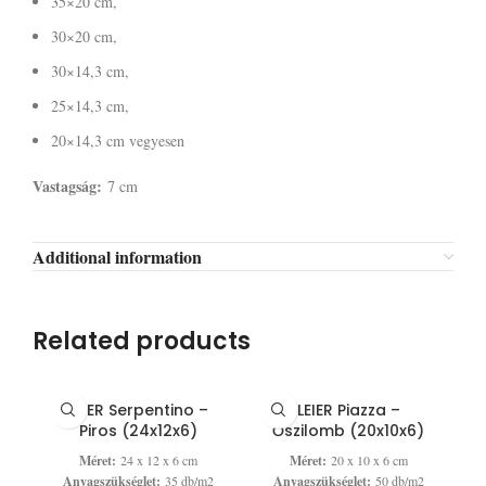
35×20 cm,
30×20 cm,
30×14,3 cm,
25×14,3 cm,
20×14,3 cm vegyesen
Vastagság:
7 cm
Additional information
Related products
LEIER Serpentino –
LEIER Piazza –
Piros (24x12x6)
Őszilomb (20x10x6)
Méret:
24 x 12 x 6 cm
Méret:
20 x 10 x 6 cm
Anyagszükséglet:
35 db/m2
Anyagszükséglet:
50 db/m2