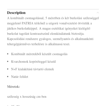
Description
A kombinált csomagolással, 5 méretben és két burkolási szélességgel
megjelenő PATRIA térkőnél a szigorú vonalvezetést ötvöztük a
játékos burkolatképpel. A magas esztétikai igényeket kielégítő
burkolat tagolást kontrasztszínű elemkínálatunk biztosítja.
Kapcsolódási rendszere gyalogos, személyautós és alkalmankénti
tehergépjárműves terhelésre is alkalmassá teszi.
Kombinált méretekből készült csomagolás
Kvarchomok kopóréteggel készül
N+F kialakítású távtartó elemek
Natúr felület
Méretek:
szélesség x hosszúság cm-ben