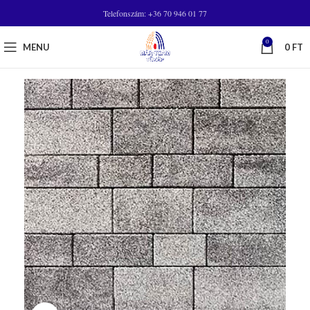
Telefonszám: +36 70 946 01 77
0
MENU
0
FT