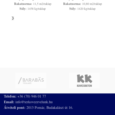
Rakatnorma:
11,5 m2/raklap
Rakatnorma:
10,80 m2/raklap
Súly:
1458 kg/raklap
Súly:
1420 kg/raklap
L
Telefon:
+36 (70) 946 01 77
Email:
info@terkovezzvelunk.hu
Átvételi pont:
2013 Pomáz, Budakalászi út 16.