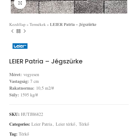
Click to enlarge
LEIER Patria – Jégszürke
Kezdőlap
»
Termékek
»
LEIER Patria – Jégszürke
Méret:
vegyesen
Vastagság:
7 cm
Rakatnorma:
10,5 m2/#
Súly:
1595 kg/#
SKU:
HUTJH6822
Categories:
Leier Patria
,
Leier térkő
,
Térkő
Tag:
Térkő