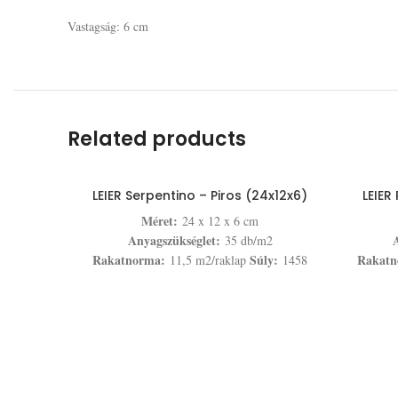
Vastagság: 6 cm
Related products
LEIER Serpentino – Piros (24x12x6)
LEIER
Méret:
24 x 12 x 6 cm
Anyagszükséglet:
A
35 db/m2
Rakatnorma:
Súly:
Rakatn
11,5 m2/raklap
1458
kg/raklap