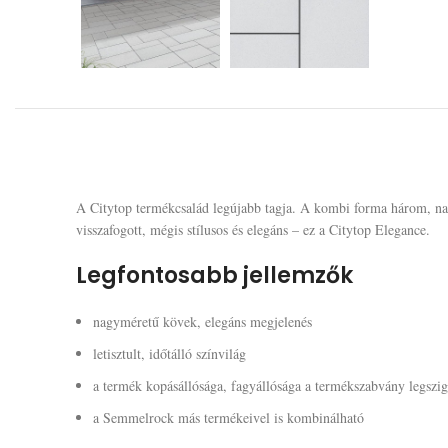
A Citytop termékcsalád legújabb tagja. A kombi forma három, nagym
visszafogott, mégis stílusos és elegáns – ez a Citytop Elegance.
Legfontosabb jellemzők
nagyméretű kövek, elegáns megjelenés
letisztult, időtálló színvilág
a termék kopásállósága, fagyállósága a termékszabvány legszig
a Semmelrock más termékeivel is kombinálható