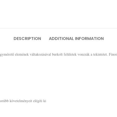
DESCRIPTION
ADDITIONAL INFORMATION
éretű elemének váltakozásával burkolt felületek vonzzák a tekintetet. Finoman s
orúbb követelményeit elégíti ki