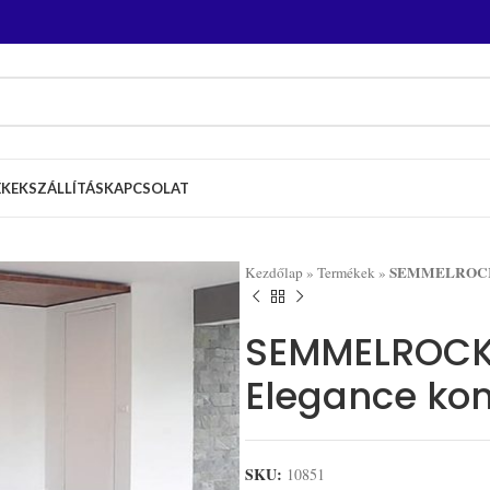
ÉKEK
SZÁLLÍTÁS
KAPCSOLAT
SEMMELROCK Ci
Kezdőlap
»
Termékek
»
SEMMELROCK 
Elegance ko
SKU:
10851