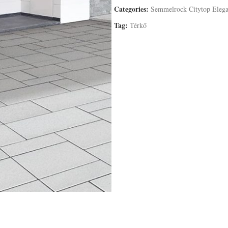
Categories:
Semmelrock Citytop Eleg
Tag:
Térkő