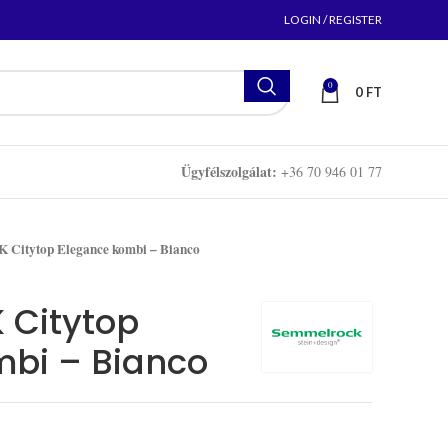
LOGIN / REGISTER
0
0
FT
Ügyfélszolgálat:
+36 70 946 01 77
tytop Elegance kombi – Bianco
Citytop
mbi – Bianco