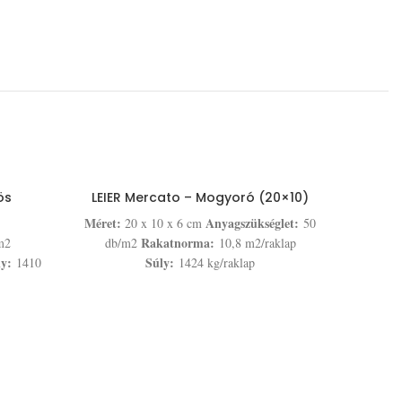
ös
LEIER Mercato – Mogyoró (20×10)
Méret:
Anyagszükséglet:
20 x 10 x 6 cm
50
Rakatnorma:
m2
db/m2
10,8 m2/raklap
ly:
Súly:
1410
1424 kg/raklap