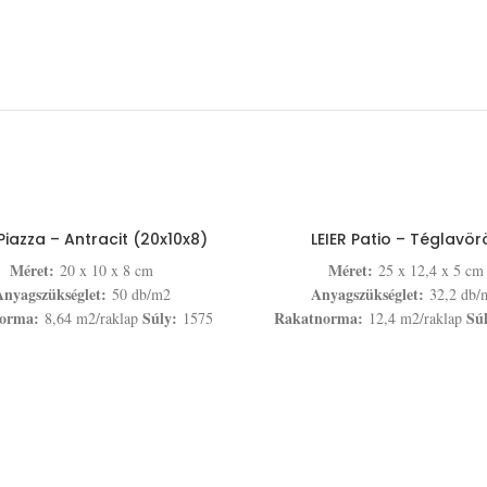
 Piazza – Antracit (20x10x8)
LEIER Patio – Téglavör
Méret:
Méret:
20 x 10 x 8 cm
25 x 12,4 x 5 cm
nyagszükséglet:
Anyagszükséglet:
50 db/m2
32,2 db/
orma:
Súly:
Rakatnorma:
Sú
8,64 m2/raklap
1575
12,4 m2/raklap
kg/raklap
kg/raklap