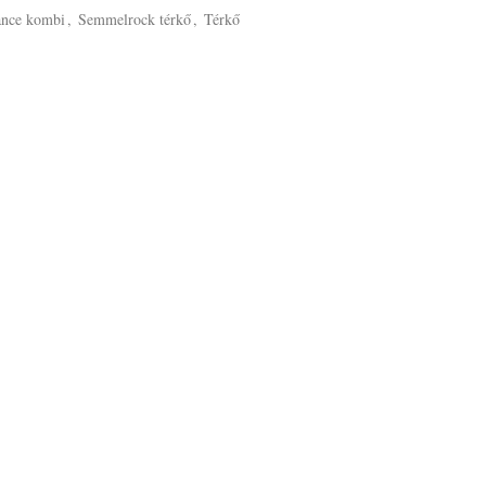
ance kombi
,
Semmelrock térkő
,
Térkő