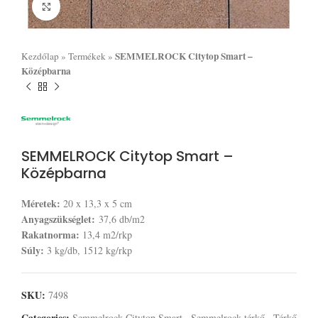
Click to enlarge
SEMMELROCK Citytop Smart –
Kezdőlap
»
Termékek
»
Középbarna
SEMMELROCK Citytop Smart –
Középbarna
Méretek:
20 x 13,3 x 5 cm
Anyagszükséglet:
37,6 db/m2
Rakatnorma:
13,4 m2/rkp
Súly:
3 kg/db, 1512 kg/rkp
SKU:
7498
Categories:
Semmelrock Citytop Smart
,
Semmelrock térkő
,
Térkő