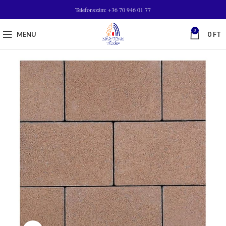
Telefonszám: +36 70 946 01 77
0
MENU
0
FT