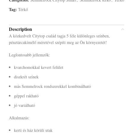
Tag:
Térkő
Description
A közkedvelt Citytop család tagja 5 féle különleges színben,
pénztárcakímélő méretével szépíti meg az Ön környezetét!
Legfontosabb jellemzők:
kvarchomokkal kevert felület
diszkrét színek
más Semmelrock rendszerekkel kombinálható
géppel rakható
jó variálható
Alkalmazás:
kerti és ház körüli utak