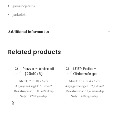
garázsbejáratok
parkolók
Additional information
Related products
LEIER Piazza – Antracit
LEIER Patio –
(20x10x6)
Klinkersárga
Méret:
20 x 10 x 6 cm
Méret:
25 x 12,4 x 5 cm
Anyagszükséglet:
50 db/m2
Anyagszükséglet:
32,2 db/m2
Rakatnorma:
10,80 m2/raklap
Rakatnorma:
12,4 m2/raklap
Súly:
1420 kg/raklap
Súly:
1410 kg/raklap